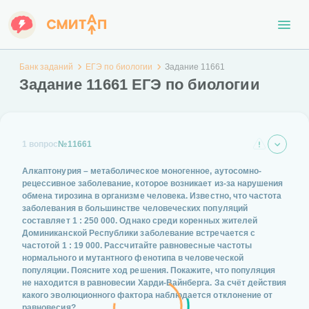
Банк заданий
ЕГЭ по биологии
Задание 11661
Задание 11661 ЕГЭ по биологии
1 вопрос
№11661
Алкаптонурия – метаболическое моногенное, аутосомно-
рецессивное заболевание, которое возникает из-за нарушения
обмена тирозина в организме человека. Известно, что частота
заболевания в большинстве человеческих популяций
составляет 1 : 250 000. Однако среди коренных жителей
Доминиканской Республики заболевание встречается с
частотой 1 : 19 000. Рассчитайте равновесные частоты
нормального и мутантного фенотипа в человеческой
популяции. Поясните ход решения. Покажите, что популяция
не находится в равновесии Харди-Вайнберга. За счёт действия
какого эволюционного фактора наблюдается отклонение от
равновесия?