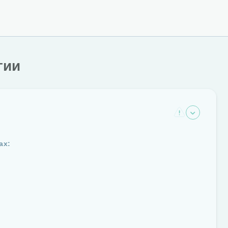
гии
ах: