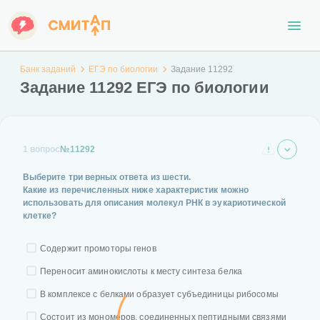
Банк заданий
ЕГЭ по биологии
Задание 11292
Задание 11292 ЕГЭ по биологии
1 вопрос
№11292
Выберите три верных ответа из шести.
Какие из перечисленных ниже характеристик можно
использовать для описания молекул РНК в эукариотической
клетке?
Содержит промоторы генов
Переносит аминокислоты к месту синтеза белка
В комплексе с белками образует субъединицы рибосомы
Состоит из мономеров, соединенных пептидными связями