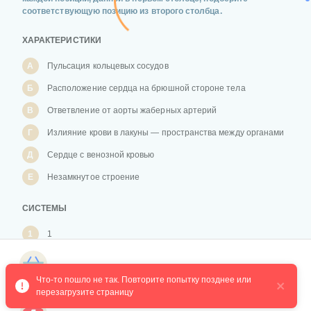
соответствующую позицию из второго столбца.
ХАРАКТЕРИСТИКИ
А
Пульсация кольцевых сосудов
Б
Расположение сердца на брюшной стороне тела
В
Ответвление от аорты жаберных артерий
Г
Излияние крови в лакуны — пространства между органами
Д
Сердце с венозной кровью
Е
Незамкнутое строение
СИСТЕМЫ
1
1
2
2
Магазин курсов
3
3
Что-то пошло не так. Повторите попытку позднее или 
перезагрузите страницу