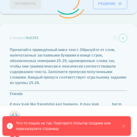
ПРОВЕРИТЬ
РЕШЕНИЕ
2 вопрос
№6393
Прочитайте приведённый ниже текст. Образуйте от слов,
напечатанных заглавными буквами в конце строк,
обозначенных номерами
25-29
, однокоренные слова так,
чтобы они грамматически и лексически соответствовали
содержанию текста. Заполните пропуски полученными
словами. Каждый пропуск соответствует отдельному заданию
из группы
25-29
.
Friends
It may look like friendship just happens. It may look
_____
but in
fact it requires a lot of effort from both friends.
(EFFORT)
Магазин курсов
Что-то пошло не так. Повторите попытку позднее или 
перезагрузите страницу