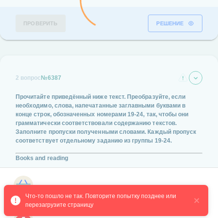
ПРОВЕРИТЬ
РЕШЕНИЕ
2 вопрос
№6387
Прочитайте приведённый ниже текст. Преобразуйте, если
необходимо, слова, напечатанные заглавными буквами в
конце строк, обозначенных номерами
19-24
, так, чтобы они
грамматически соответствовали содержанию текстов.
Заполните пропуски полученными словами. Каждый пропуск
соответствует отдельному заданию из группы
19-24
.
Books and reading
Do you think that e-books will one day replace paper books? I don't
think so. However, they might become even
_____
than they
Магазин курсов
currently are. E-books clearly possess great value and as
Что-то пошло не так. Повторите попытку позднее или 
technology advances, I believe they will become increasingly
перезагрузите страницу
common, but I think that printed books will continue to have a