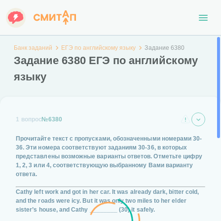
Банк заданий
ЕГЭ по английскому языку
Задание 6380
Задание 6380 ЕГЭ по английскому
языку
1 вопрос
№6380
Прочитайте текст с пропусками, обозначенными номерами
30-
36
. Эти номера соответствуют заданиям
30-36
, в которых
представлены возможные варианты ответов. Отметьте цифру
1, 2, 3 или 4
, соответствующую выбранному Вами варианту
ответа.
Cathy left work and got in her car. It was already dark, bitter cold,
and the roads were icy. But it was only two miles to her elder
sister’s house, and Cathy
________ (30)
it safely.