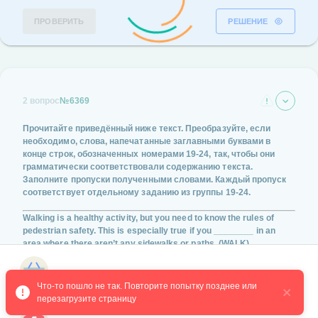
ПРОВЕРИТЬ
РЕШЕНИЕ
2 вопрос
№6369
Прочитайте приведённый ниже текст. Преобразуйте, если
необходимо, слова, напечатанные заглавными буквами в
конце строк, обозначенных номерами
19-24
, так, чтобы они
грамматически соответствовали содержанию текста.
Заполните пропуски полученными словами. Каждый пропуск
соответствует отдельному заданию из группы
19-24
.
Walking is a healthy activity, but you need to know the rules of
pedestrian safety. This is especially true if you ________ in an
area where there aren’t any sidewalks or paths.
(WALK)
Магазин курсов
Что-то пошло не так. Повторите попытку позднее или 
перезагрузите страницу