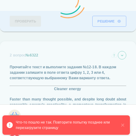
ПРОВЕРИТЬ
РЕШЕНИЕ
2 вопрос
№6322
Прочитайте текст и выполните задания
№12-18
. В каждом
задании запишите в поле ответа цифру
1, 2, 3 или 4
,
соответствующую выбранному Вами варианту ответа.
Cleaner energy
Faster than many thought possible, and despite long doubt about
renewable energy’s practicality, a momentous transformation is
now well underway. We are moving from an economy fuelled
primarily by climate-warming fossil fuels, to one in which we will
Магазин курсов
cleanly pluck most of our energy out of water, wind and the fire in
Что-то пошло не так. Повторите попытку позднее или 
the sky. Let’s try to figure out which type can better suit your
перезагрузите страницу
needs.