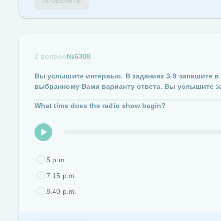
ПРОВЕРИТЬ
2 вопрос
№6308
Вы услышите интервью.
В заданиях
3-9
запишите в
выбранному Вами варианту ответа.
Вы услышите з
What time does the radio show begin?
5 p.m.
7.15 p.m.
8.40 p.m.