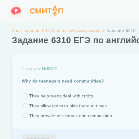
Банк заданий
ЕГЭ по английскому языку
Задание 6310
Задание 6310 ЕГЭ по англий
1 вопрос
№6310
Why do teenagers need communities?
They help teens deal with critics.
They allow teens to hide there at times.
They provide assistance and compassion.