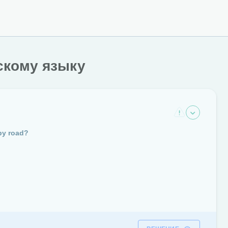
скому языку
py road?