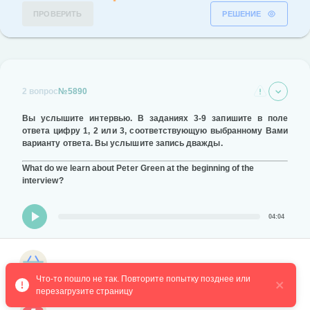
ПРОВЕРИТЬ
РЕШЕНИЕ
2 вопрос
№5890
Вы услышите интервью.
В заданиях
3-9
запишите в поле
ответа цифру
1, 2 или 3,
соответствующую выбранному Вами
варианту ответа.
Вы услышите запись дважды.
What do we learn about Peter Green at the beginning of the
interview?
04:04
He has no experience of working in Hollywood.
Магазин курсов
His parents were quite rich people.
Что-то пошло не так. Повторите попытку позднее или 
перезагрузите страницу
His childhood years weren't easy.