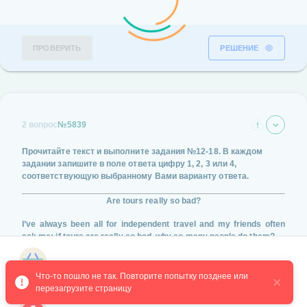
ПРОВЕРИТЬ
РЕШЕНИЕ
2 вопрос
№5839
Прочитайте текст и выполните задания
№12-18
. В каждом
задании запишите в поле ответа цифру
1, 2, 3 или 4
,
соответствующую выбранному Вами варианту ответа.
Are tours really so bad?
I’ve always been all for independent travel and my friends often
ask me: if tours are really so bad, why so many people do them?
Well, I wouldn’t be so straightforward. First of all, tours provide
Магазин курсов
higher quality at better value. I’ve always been trying to break
Что-то пошло не так. Повторите попытку позднее или 
down costs for independent travel in different cities around the
перезагрузите страницу
world, so it might seem strange when I say that tours are actually a