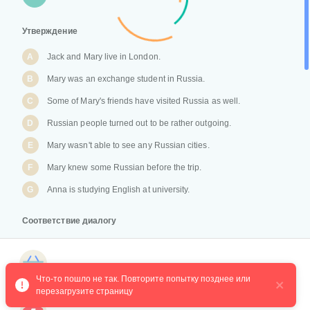
Утверждение
A
Jack and Mary live in London.
B
Mary was an exchange student in Russia.
C
Some of Mary's friends have visited Russia as well.
D
Russian people turned out to be rather outgoing.
E
Mary wasn't able to see any Russian cities.
F
Mary knew some Russian before the trip.
G
Anna is studying English at university.
Соответствие диалогу
1
True
Магазин курсов
2
False
Что-то пошло не так. Повторите попытку позднее или 
3
Not stated
перезагрузите страницу