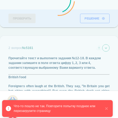
ПРОВЕРИТЬ
РЕШЕНИЕ
2 вопрос
№5161
Прочитайте текст и выполните задания
№12-18
. В каждом
задании запишите в поле ответа цифру
1, 2, 3 или 4
,
соответствующую выбранному Вами варианту ответа.
British food
Foreigners often laugh at the British. They say, ”In Britain you get
hot chips with everything!” But even the British don’t eat chips
with their meals. To prove that, we decided to let you read an
extract from a letter written by Pete Phrase, the chief cook at
Магазин курсов
Daphne’s in London, to his foreign friends.
Что-то пошло не так. Повторите попытку позднее или 
перезагрузите страницу
“...I am always both amused and annoyed when I hear foreign