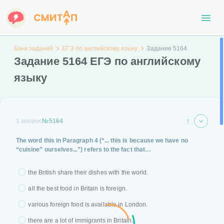
Банк заданий
ЕГЭ по английскому языку
Задание 5164
Задание 5164 ЕГЭ по английскому
языку
1 вопрос
№5164
The word
this
in Paragraph 4 (“... this is because we have no
“cuisine” ourselves...”) refers to the fact that…
the British share their dishes with the world.
all the best food in Britain is foreign.
various foreign food is available in London.
there are a lot of immigrants in Britain.