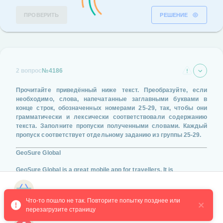
ПРОВЕРИТЬ
РЕШЕНИЕ
2 вопрос
№4186
Прочитайте приведённый ниже текст. Преобразуйте, если
необходимо, слова, напечатанные заглавными буквами в
конце строк, обозначенных номерами
25-29
, так, чтобы они
грамматически и лексически соответствовали содержанию
текста. Заполните пропуски полученными словами. Каждый
пропуск соответствует отдельному заданию из группы
25-29
.
GeoSure Global
GeoSure Global is a great mobile app for travellers. It is ________
a revolutionary safety service aimed at ensuring that your trips
involve fewer risks.
(CERTAIN)
Магазин курсов
Что-то пошло не так. Повторите попытку позднее или 
перезагрузите страницу