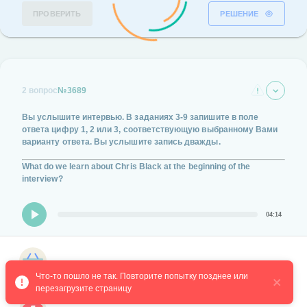
ПРОВЕРИТЬ
РЕШЕНИЕ
2 вопрос
№3689
Вы услышите интервью.
В заданиях
3-9
запишите в поле
ответа цифру
1, 2 или 3,
соответствующую выбранному Вами
варианту ответа.
Вы услышите запись дважды.
What do we learn about Chris Black at the beginning of the
interview?
04:14
He has won some literary awards.
Магазин курсов
He dislikes living in California.
Что-то пошло не так. Повторите попытку позднее или 
перезагрузите страницу
He combines writing and teaching.