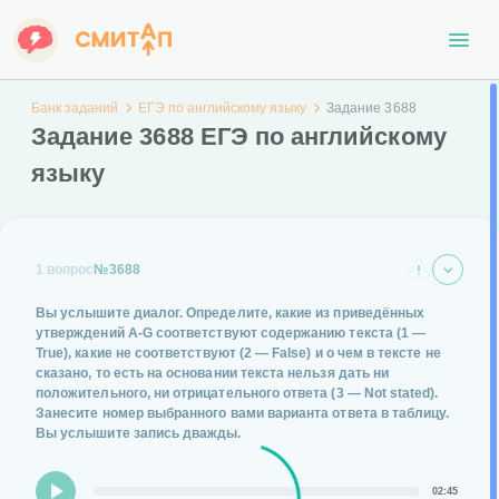
Банк заданий
ЕГЭ по английскому языку
Задание 3688
Задание 3688 ЕГЭ по английскому
языку
1 вопрос
№3688
Вы услышите диалог. Определите, какие из приведённых
утверждений
А-G
соответствуют содержанию текста
(1 —
True)
, какие не соответствуют
(2 — False)
и о чем в тексте не
сказано, то есть на основании текста нельзя дать ни
положительного, ни отрицательного ответа
(3 — Not stated)
.
Занесите номер выбранного вами варианта ответа в таблицу.
Вы услышите запись дважды.
02:45