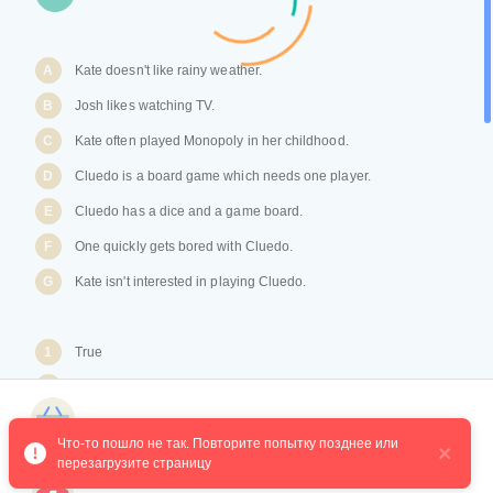
A
Kate doesn't like rainy weather.
B
Josh likes watching TV.
C
Kate often played Monopoly in her childhood.
D
Cluedo is a board game which needs one player.
E
Cluedo has a dice and a game board.
F
One quickly gets bored with Cluedo.
G
Kate isn't interested in playing Cluedo.
1
True
2
False
3
Not stated
Магазин курсов
Что-то пошло не так. Повторите попытку позднее или 
перезагрузите страницу
Ответ