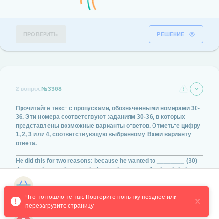
ПРОВЕРИТЬ
РЕШЕНИЕ
2 вопрос
№3368
Прочитайте текст с пропусками, обозначенными номерами
30-
36
. Эти номера соответствуют заданиям
30-36
, в которых
представлены возможные варианты ответов. Отметьте цифру
1, 2, 3 или 4
, соответствующую выбранному Вами варианту
ответа.
He did this for two reasons: because he wanted to
________ (30)
that people spend too much time and money on food and clothes
and because he wanted a perfectly quiet chance to write more
books.
Магазин курсов
Что-то пошло не так. Повторите попытку позднее или 
перезагрузите страницу