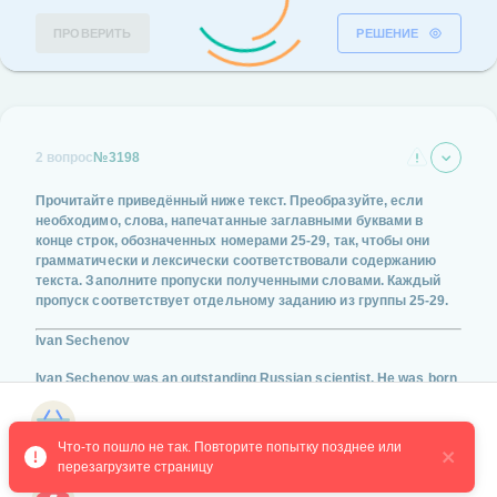
ПРОВЕРИТЬ
РЕШЕНИЕ
2 вопрос
№3198
Прочитайте приведённый ниже текст. Преобразуйте, если
необходимо, слова, напечатанные заглавными буквами в
конце строк, обозначенных номерами
25-29
, так, чтобы они
грамматически и лексически соответствовали содержанию
текста. Заполните пропуски полученными словами. Каждый
пропуск соответствует отдельному заданию из группы
25-29
.
Ivan Sechenov
Ivan Sechenov was an outstanding Russian scientist. He was born
in 1829 in a noble family. His parents inspired young Ivan to
continue his education throughout his entire life, and the boy
Магазин курсов
followed their advice. At the age of 14 he chose to become a
Что-то пошло не так. Повторите попытку позднее или 
military engineer and studied __________________ technical
перезагрузите страницу
subjects.
(VARY)