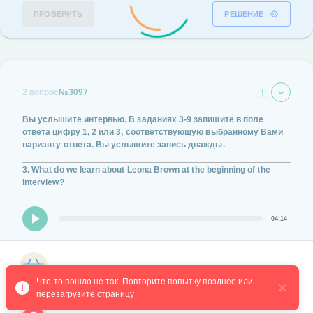
ПРОВЕРИТЬ
РЕШЕНИЕ
2 вопрос
№3097
Вы услышите интервью.
В заданиях
3-9
запишите в поле
ответа цифру
1, 2 или 3,
соответствующую выбранному Вами
варианту ответа.
Вы услышите запись дважды.
3. What do we learn about Leona Brown at the beginning of the
interview?
04:14
She's won many literary awards.
Магазин курсов
She's published two novels so far.
Что-то пошло не так. Повторите попытку позднее или 
перезагрузите страницу
She keeps writing fiction.